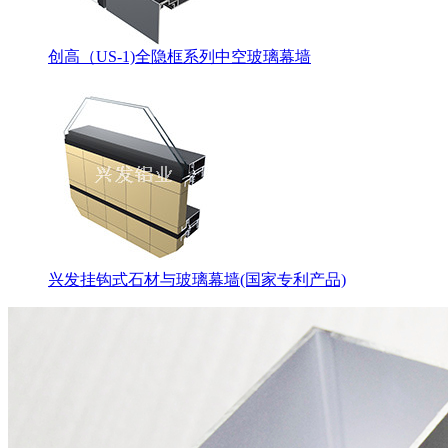
创高（US-1)全隐框系列中空玻璃幕墙
兴发挂钩式石材与玻璃幕墙(国家专利产品)