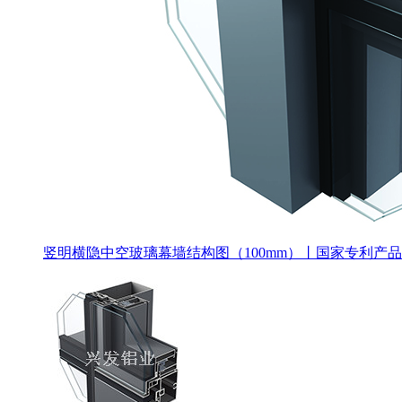
竖明横隐中空玻璃幕墙结构图（100mm）丨国家专利产品