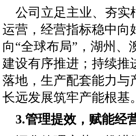
公司立足主业、夯实
运营，经营指标稳中向
向“全球布局”，湖州
建设有序推进；持续推
落地，生产配套能力与
长远发展筑牢产能根基
3.管理提效，赋能经