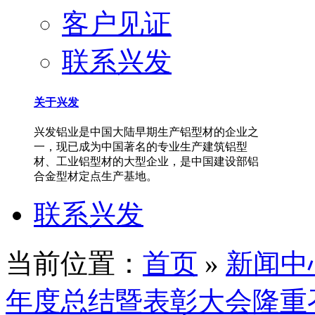
客户见证
联系兴发
关于兴发
兴发铝业是中国大陆早期生产铝型材的企业之
一，现已成为中国著名的专业生产建筑铝型
材、工业铝型材的大型企业，是中国建设部铝
合金型材定点生产基地。
联系兴发
当前位置：
首页
»
新闻中
年度总结暨表彰大会隆重