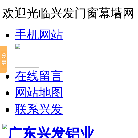
欢迎光临兴发门窗幕墙网
手机网站
在线留言
网站地图
联系兴发