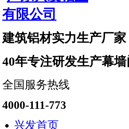
建筑铝材实力
生产厂家
40年专注研发生产幕
全国服务热线
4000-111-773
兴发首页