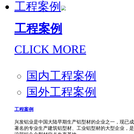
工程案例
工程案例
CLICK MORE
国内工程案例
国外工程案例
工程案例
兴发铝业是中国大陆早期生产铝型材的企业之一，现已成
著名的专业生产建筑铝型材、工业铝型材的大型企业，是