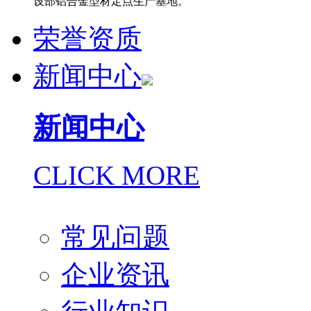
设部铝合金型材定点生产基地。
荣誉资质
新闻中心
新闻中心
CLICK MORE
常见问题
企业资讯