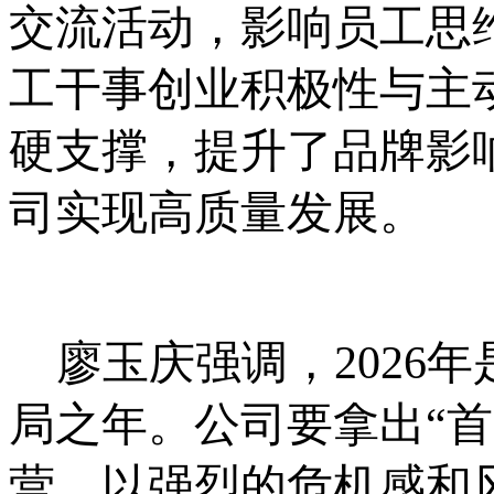
交流活动，影响员工思
工干事创业积极性与主
硬支撑，提升了品牌影
司实现高质量发展。
廖玉庆强调，
2026
局之年。公司要拿出“首
营，以强烈的危机感和