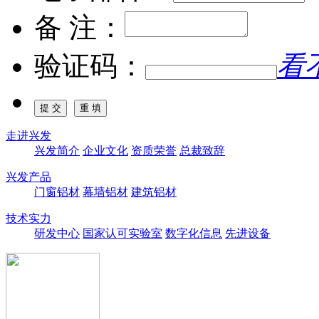
备 注：
验证码：
看
走进兴发
兴发简介
企业文化
资质荣誉
总裁致辞
兴发产品
门窗铝材
幕墙铝材
建筑铝材
技术实力
研发中心
国家认可实验室
数字化信息
先进设备