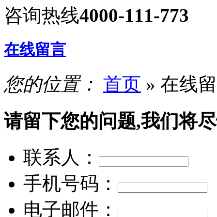
咨询热线
4000-111-773
在线留言
您的位置：
首页
» 在线
请留下您的问题,我们将
联系人：
手机号码：
电子邮件：