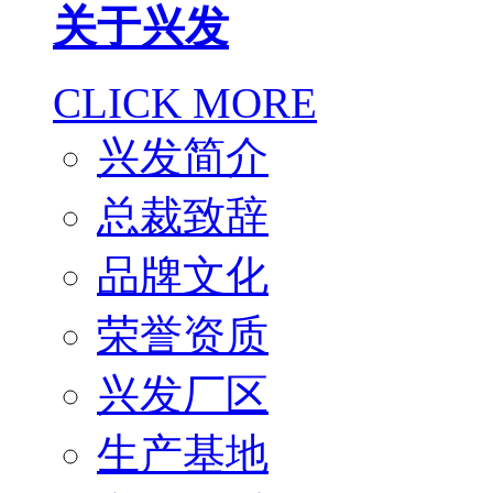
关于兴发
CLICK MORE
兴发简介
总裁致辞
品牌文化
荣誉资质
兴发厂区
生产基地