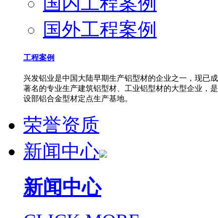
国内工程案例
国外工程案例
工程案例
兴发铝业是中国大陆早期生产铝型材的企业之一，现已成
著名的专业生产建筑铝型材、工业铝型材的大型企业，是
设部铝合金型材定点生产基地。
荣誉资质
新闻中心
新闻中心