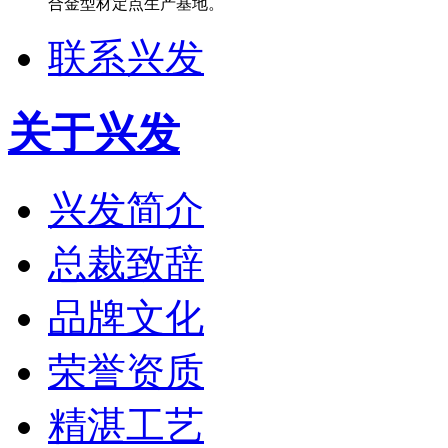
合金型材定点生产基地。
联系兴发
关于兴发
兴发简介
总裁致辞
品牌文化
荣誉资质
精湛工艺