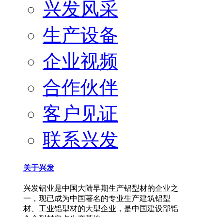
兴发风采
生产设备
企业视频
合作伙伴
客户见证
联系兴发
关于兴发
兴发铝业是中国大陆早期生产铝型材的企业之
一，现已成为中国著名的专业生产建筑铝型
材、工业铝型材的大型企业，是中国建设部铝