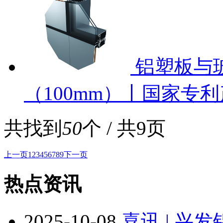
铝塑板与
（100mm）丨国家专
共找到
50
个 / 共9页
上一页
1
2
3
4
5
6
7
8
9
下一页
热点资讯
2025-10-08
喜讯 | 兴